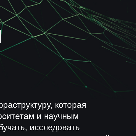
туру, которая
м и научным
исследовать
помощью технологий.
0
2