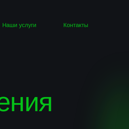
ги
Контакты
ия