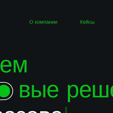
О компании
Кейсы
Наши услу
ем
вые
решен
азования
|