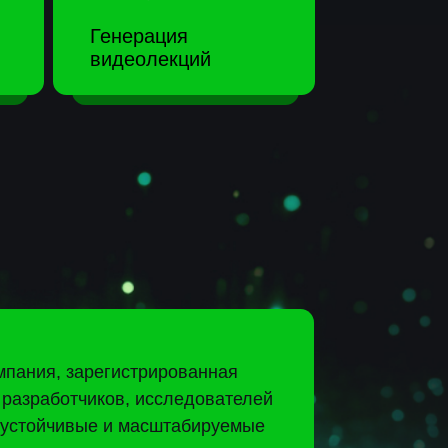
гистрированная
ов, исследователей
 и масштабируемые
 следующих
ионных на EdTech
ных