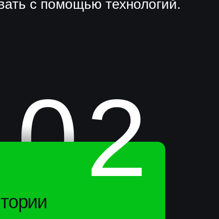
озитории:
икаций,
ддержка
(OAI-PMH, JSON-
м метаданным.