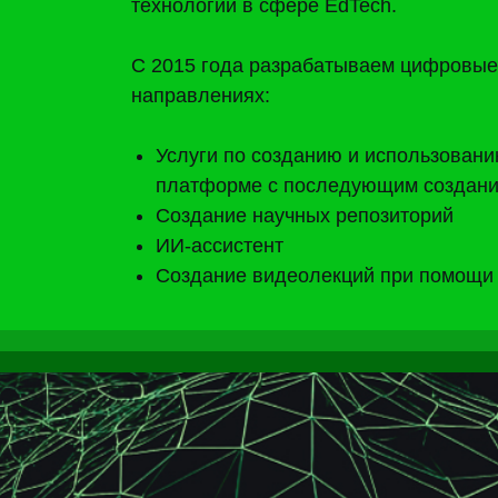
ИИ-ассистент
Создание видеолекций при помощи ИИ
е решения
в и науки