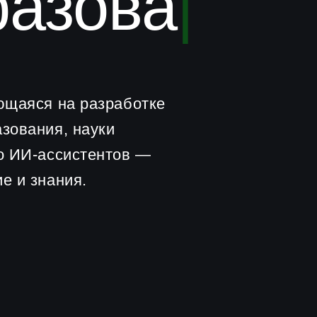
я на разработке
ния, науки
-ассистентов —
нания.