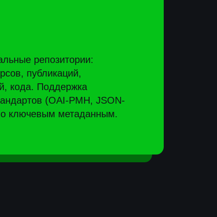
0
4
ия
й