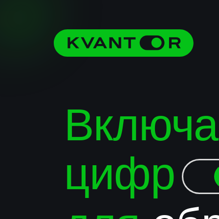
Включа
цифр
для
обр