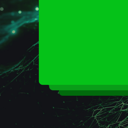
Цифровы
для ВУЗо