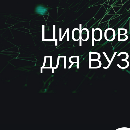
0
Цифровые
платформы и базы
данных