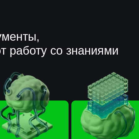
нты,
аботу со знаниями
систенты
Репозитории
Г
в