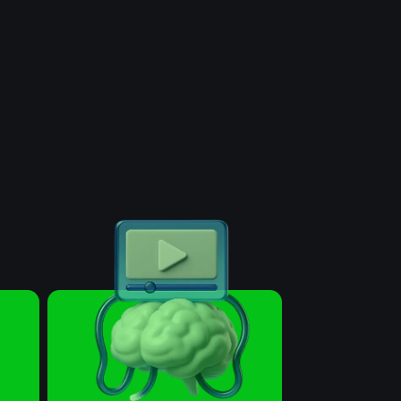
енерация
идеолекций