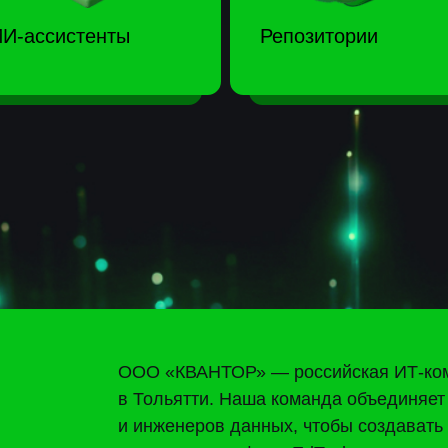
ООО «КВАНТОР» — российская ИТ-компания, заре
в Тольятти. Наша команда объединяет разработчик
и инженеров данных, чтобы создавать устойчивые
технологии в сфере EdTech.
С 2015 года разрабатываем цифровые продукты в
направлениях:
Услуги по созданию и использованию информац
платформе с последующим созданием базы дан
Создание научных репозиторий