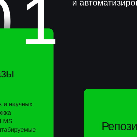
аучных
Репозитории
руемые
Интеллектуальные реп
хранение курсов, публ
видеолекций, кода. По
открытых стандартов 
LD), поиск по ключевы
3