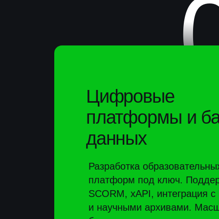
Разработка образовательных и н
платформ под ключ. Поддержка
SCORM, xAPI, интеграция с LMS
и научными архивами. Масштаби
базы данных с пользовательским
интерфейсом.
0