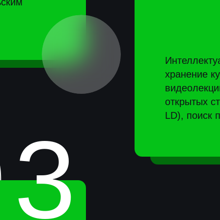
ать
могать
б —
Автоматизац
видеолекци