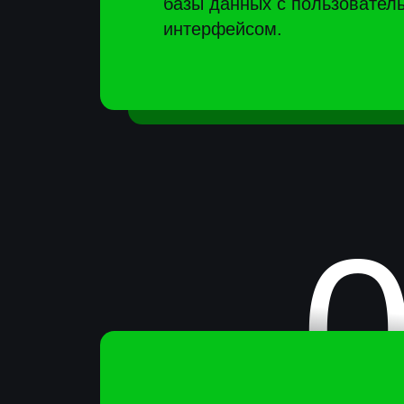
ИИ-ассистенты
Обученные на ваших данных
ассистенты, способные генериров
ответы, объяснять материалы, по
студентам и исследователям. Ве
и чат-интерфейс.