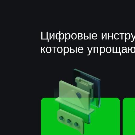
Цифровые инструме
которые упрощают р
Образовательные
ИИ-ас
платформы