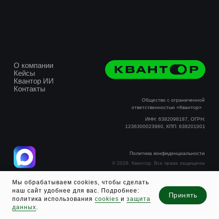
О компании
Кейсы
Квантор ИИ
Контакты
Общество с ограниченно
ответственностью «Квантор
ИНН: 6382098187, ОГРН
1236300023960, КПП: 63820100
Политика конфиденциальност
Мы обрабатываем cookies, чтобы сделать
наш сайт удобнее для вас. Подробнее:
© 2026. Квантор. Все права защищен
Принять
политика использования
cookies
и
защита
данных
.