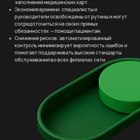
100% документов теперь проходят
автоматизированную проверку на
соответствие стандартам, а не выборочные 2-
4%.
Повышение качества: исключен человеческий
фактор, обеспечено единообразие и полнота
заполнения медицинских карт.
Экономия времени: специалисты и
руководители освобождены от рутины и могут
сосредоточиться на своих прямых
обязанностях — помощи пациентам.
Снижение рисков: автоматизированный
контроль минимизирует вероятность ошибок и
помогает поддерживать высокие стандарты
обслуживания во всех филиалах сети.